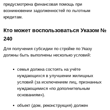
установленной органами власти.
Как получить субсидию - пошаговая
инструкция
Постановка на учёт нуждающихся
Если вы ещё не состоите на учёте, необходимо
обратиться в местный исполком с заявлением о
признании нуждающимся в улучшении жилищных
условий.
Выбор проекта и составление сметы
Подайте проект дома и детальную смету расходов.
Важно, чтобы смета была согласована и корректна.
Обращение в исполком за направлением
Исполком выдает направление на заключения
договора создания объекта строительства (долевое
строительство или индивидуальное).
Заключение кредитного договора
На основании направления вы оформляете кредит в
банке, участвующем в программе.
Подача заявления и документов на