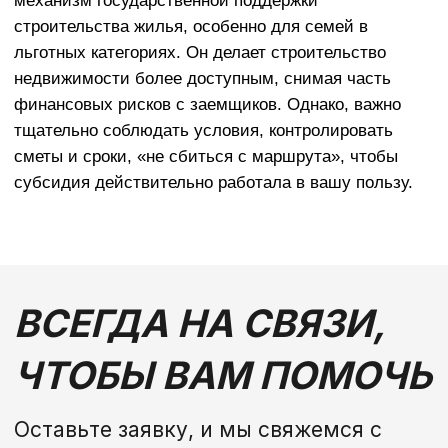
Строительство по 95
Контакты
Указу
Калькулятор
ОБРАТНЫЙ ЗВОНОК
+375
Заказать
г. Минск, ул. Прушинских, д. 31 А,
пом. 109
K375333777576@gmail.com
УНП 193698127
ООО «СтройЛидер»
Ранее ИП УНП 691937110
© 2021-2026 «Lider-stroy.by» Сайт не является
публичной офертой и носит информационный характер