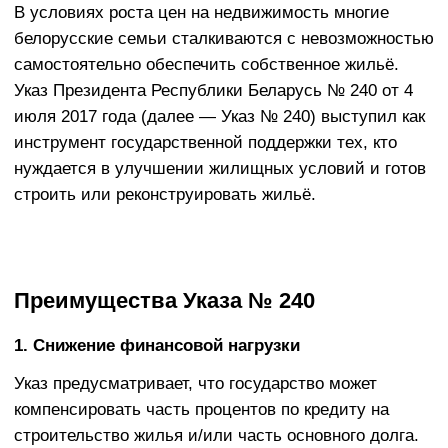
строить или реконструировать жильё.
Преимущества Указа № 240
1. Снижение финансовой нагрузки
Указ предусматривает, что государство может
компенсировать часть процентов по кредиту на
строительство жилья и/или часть основного долга.
Например:
для многодетных семей с тремя
несовершеннолетними детьми - субсидия на
погашение основного долга может составлять до 95
% суммы кредита, а при четырёх и более до 100 %.
2. Поддержка именно при строительстве или
реконструкции жилья
Указ охватывает не только приобретение готовых
квартир, но и строительство одноквартирных домов
либо реконструкцию существующего жилья.