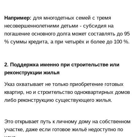
Это открывает путь к личному дому на собственном
участке, даже если готовое жильё недоступно по
цене.
3. Адресный характер и очередность
Государственная поддержка по Указу оказывается
адресно, то есть каждой конкретной семье.
При этом соблюдается очередь: получить субсидию
можно лишь в порядке очередности, исходя из
времени постановки на учёт нуждающихся и
выделенных квот.
4. Условия для разных категорий граждан
Указ предусматривает особые условия для
многодетных семей, молодых семей и других
льготных категорий.
Помимо компенсации процентов и основного долга,
предусмотрена финансовая помощь при
возникновении задолженностей по льготным
кредитам.