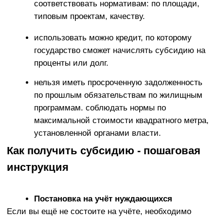
субсидию
В исполком после получения кредита подаётся
заявление + пакет документов, подтверждающих
расходы, проект и др.
Исполком принимает решение о предоставлении
субсидии и ежемесячно направляет компенсации на
уплату процентов (и/или долга).
Контроль и отчетность
Получателю субсидии придётся регулярно
предоставлять отчёты, соблюдать условия
договора, а также учесть ограничения на продажу
или сдачу жилья.
Вывод
Указ № 240
представляет собой серьёзный
механизм государственной поддержки
строительства жилья, особенно для семей в
льготных категориях. Он делает строительство
недвижимости более доступным, снимая часть
финансовых рисков с заемщиков. Однако, важно
тщательно соблюдать условия, контролировать
сметы и сроки, «не сбиться с маршрута», чтобы