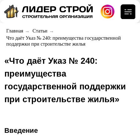
Главная
→
Статьи
→
Что даёт Указ № 240: преимущества государственной
«Что даёт Указ № 240:
поддержки при строительстве жилья
преимущества
государственной поддержки
при строительстве жилья»
Введение
В условиях роста цен на недвижимость многие
белорусские семьи сталкиваются с невозможностью
самостоятельно обеспечить собственное жильё.
Указ Президента Республики Беларусь № 240 от 4
июля 2017 года (далее — Указ № 240) выступил как
инструмент государственной поддержки тех, кто
нуждается в улучшении жилищных условий и готов