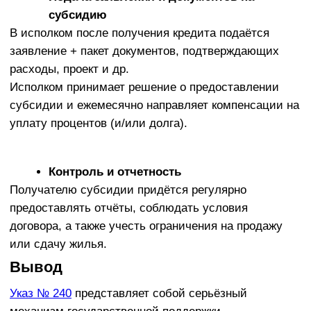
«Нажимая на кнопку, Вы даете согласие
на обработку персональных данных и
соглашаетесь c политикой
конфиденциальности».
Оставить заявку
НАШИ УСЛУГИ
КЛИЕНТАМ
Проектирование
Цены
Фундамент под ключ
Портфолио
Статьи
Осмотр дома перед
покупкой
Готовые решения
Кровля
Кредиты и субсидии
Монолитные работы
О компании