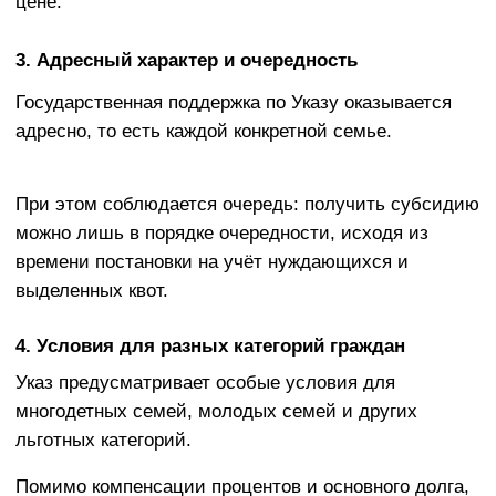
Кто может воспользоваться Указом №
240
Для получения субсидии по стройке по Указу
должны быть выполнены несколько условий:
семья должна состоять на учёте
нуждающихся в улучшении жилищных
условий (за исключением лиц, признанных
нуждающимися «по дополнительным
основаниям»).
объект (дом, реконструкция) должен
соответствовать нормативам: по площади,
типовым проектам, качеству.
использовать можно кредит, по которому
государство сможет начислять субсидию на
проценты или долг.
нельзя иметь просроченную задолженность
по прошлым обязательствам по жилищным
программам. соблюдать нормы по
максимальной стоимости квадратного метра,