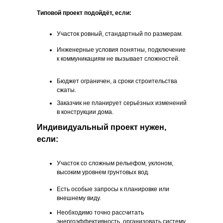
Типовой проект подойдёт, если:
ВСЕГДА НА СВЯЗИ,
Участок ровный, стандартный по размерам.
Инженерные условия понятны, подключение
ЧТОБЫ ВАМ ПОМОЧЬ
к коммуникациям не вызывает сложностей.
Оставьте заявку, и мы свяжемся с
Бюджет ограничен, а сроки строительства
Вами в ближайшее время
сжаты.
Заказчик не планирует серьёзных изменений
в конструкции дома.
Индивидуальный проект нужен,
если:
Участок со сложным рельефом, уклоном,
высоким уровнем грунтовых вод.
Есть особые запросы к планировке или
внешнему виду.
Необходимо точно рассчитать
энергоэффективность, организовать систему