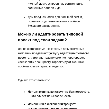
«Нажимая на кнопку, Вы даете согласие
«умный дом», встроенную вентиляцию,
на обработку персональных данных и
солнечные панели и др.
соглашаетесь c политикой
конфиденциальности».
Дом предназначен для большой семьи,
пожилых родственников или с учётом
Оставить заявку
будущего расширения.
Можно ли адаптировать типовой
проект под свои задачи?
Да, но с оговорками. Некоторые архитектурные
компании предлагают
услугу адаптации типового
проекта
: изменяют расположение перегородок,
«зеркалят» планировку, корректируют оконные
НАШИ УСЛУГИ
КЛИЕНТАМ
проёмы или материалы отделки.
Проектирование
Цены
Фундамент под ключ
Портфолио
Однако стоит помнить:
Статьи
Осмотр дома перед
покупкой
Готовые решения
Нельзя менять конструктив без пересчёта
Кровля
Кредиты и субсидии
— это влияет на безопасность.
Монолитные работы
О компании
Строительство по 95
Контакты
Изменения в инженерии требуют
Указу
согласования с проектировщиком
.