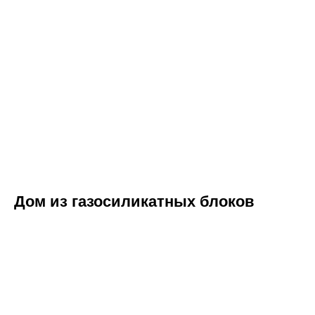
K375333777576@gmail.com
УНП 193698127
ООО «СтройЛидер»
Ранее ИП УНП 691937110
© 2021-2026 «Lider-stroy.by» Сайт не является
публичной офертой и носит информационный характер
Политика конфиденциальности и согласие на обработку
персональных данных
Дом из газосиликатных блоков