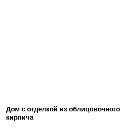
«Нажимая на кнопку, Вы даете согласие
на обработку персональных данных и
соглашаетесь c политикой
конфиденциальности».
Оставить заявку
Дом с отделкой из облицовочного
кирпича