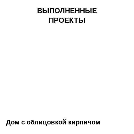
ВЫПОЛНЕННЫЕ
ПРОЕКТЫ
ВСЕГДА НА СВЯЗИ,
ЧТОБЫ ВАМ ПОМОЧЬ
Оставьте заявку, и мы свяжемся с
Вами в ближайшее время
Дом с облицовкой кирпичом