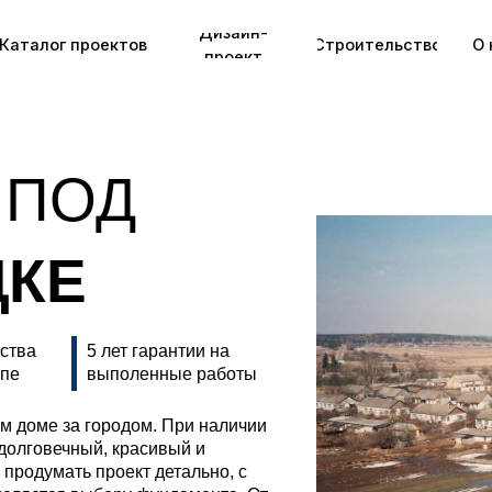
Дизайн-
+
г проектов
Строительство
О нас
проект
 ПОД
ЦКЕ
ества
5 лет гарантии на
апе
выполенные работы
м доме за городом. При наличии
 долговечный, красивый и
продумать проект детально, с