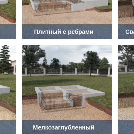
Плитный с ребрами
Св
Мелкозаглубленный