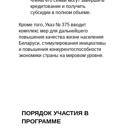
члены его семьи могут завершить
кредитование и получить
«Нажимая на кнопку, Вы даете согласие
субсидии в полном объеме.
на обработку персональных данных и
соглашаетесь c политикой
Кроме того, Указ № 375 вводит
конфиденциальности».
комплекс мер для дальнейшего
повышения качества жизни населения
Оставить заявку
Беларуси, стимулирования инициативы
и повышения конкурентоспособности
экономики страны на мировом уровне.
НАШИ УСЛУГИ
КЛИЕНТАМ
Проектирование
Цены
Фундамент под ключ
Портфолио
Статьи
Осмотр дома перед
ПОРЯДОК УЧАСТИЯ В
покупкой
Готовые решения
ПРОГРАММЕ
Кровля
Кредиты и субсидии
Монолитные работы
О компании