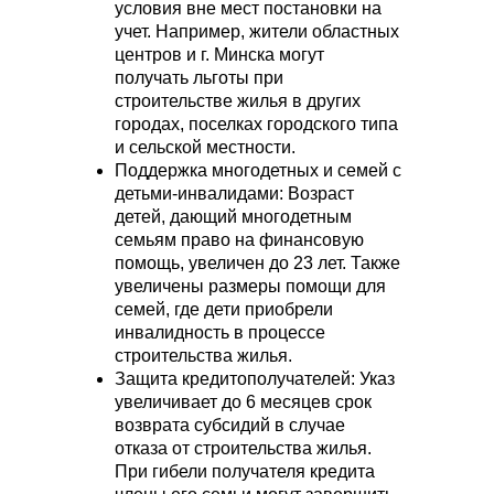
условия вне мест постановки на
учет. Например, жители областных
центров и г. Минска могут
получать льготы при
строительстве жилья в других
ВСЕГДА НА СВЯЗИ,
городах, поселках городского типа
и сельской местности.
ЧТОБЫ ВАМ ПОМОЧЬ
Поддержка многодетных и семей с
детьми-инвалидами: Возраст
Оставьте заявку, и мы свяжемся с
детей, дающий многодетным
Вами в ближайшее время
семьям право на финансовую
помощь, увеличен до 23 лет. Также
увеличены размеры помощи для
семей, где дети приобрели
инвалидность в процессе
строительства жилья.
Защита кредитополучателей: Указ
увеличивает до 6 месяцев срок
возврата субсидий в случае
отказа от строительства жилья.
При гибели получателя кредита