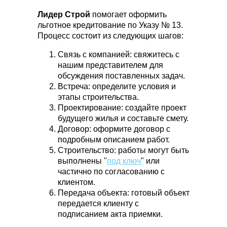
Строительство по 95
Контакты
Лидер Строй
помогает оформить
Указу
Калькулятор
льготное кредитование по Указу № 13.
Процесс состоит из следующих шагов:
ОБРАТНЫЙ ЗВОНОК
+375
Связь с компанией: свяжитесь с
нашим представителем для
обсуждения поставленных задач.
Заказать
Встреча: определите условия и
этапы строительства.
Проектирование: создайте проект
будущего жилья и составьте смету.
Договор: оформите договор с
г. Минск, ул. Прушинских, д. 31 А,
пом. 109
подробным описанием работ.
Строительство: работы могут быть
K375333777576@gmail.com
выполнены "
под ключ
" или
частично по согласованию с
УНП 193698127
клиентом.
ООО «СтройЛидер»
Передача объекта: готовый объект
Ранее ИП УНП 691937110
передается клиенту с
подписанием акта приемки.
© 2021-2026 «Lider-stroy.by» Сайт не является
публичной офертой и носит информационный характер