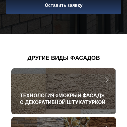
Оставить заявку
«Нажимая на кнопку, Вы даете согласие
на обработку персональных данных и
соглашаетесь c политикой
конфиденциальности».
Оставить заявку
ДРУГИЕ ВИДЫ ФАСАДОВ
НАШИ УСЛУГИ
КЛИЕНТАМ
ТЕХНОЛОГИЯ «МОКРЫЙ ФАСАД»
Проектирование
Цены
С ДЕКОРАТИВНОЙ ШТУКАТУРКОЙ
Фундамент под ключ
Портфолио
Статьи
Осмотр дома перед
покупкой
Готовые решения
Кровля
Кредиты и субсидии