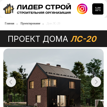
Главная
→
Проектирование
→
Дом ЛС-20
ПРОЕКТ ДОМА
ЛС-20
ХАРАКТЕРИСТИКИ
Размеры
Общая площадь
9,4х7,2 м
103 м²
С/у и ванных
Кол-во комнат