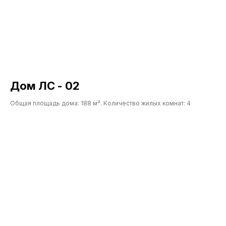
Монолитные работы
О компании
Строительство по 95
Контакты
Указу
Калькулятор
ОБРАТНЫЙ ЗВОНОК
+375
Дом ЛС - 02
Заказать
Общая площадь дома: 188 м². Количество жилых комнат: 4
г. Минск, ул. Прушинских, д. 31 А,
пом. 109
K375333777576@gmail.com
УНП 193698127
ООО «СтройЛидер»
Ранее ИП УНП 691937110
© 2021-2026 «Lider-stroy.by» Сайт не является