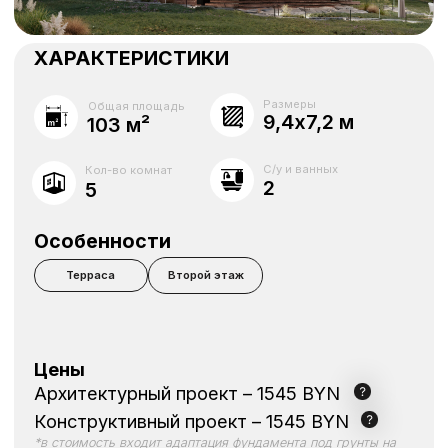
2
5
Особенности
Терраса
Второй этаж
Цены
Архитектурный проект – 1545 BYN
Конструктивный проект – 1545 BYN
*в стоимость входит адаптация фундамента под грунты на
Вашем участке
Дизайн-проект – 9888 BYN
Геология, геодезия
Стоимость строительства – 171 000 BYN
Консультация
Калькулятор