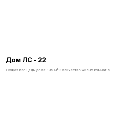
«Нажимая на кнопку, Вы даете согласие
на обработку персональных данных и
соглашаетесь c политикой
конфиденциальности».
Оставить заявку
Дом ЛС - 22
Общая площадь дома: 199 м² Количество жилых комнат: 5
НАШИ УСЛУГИ
КЛИЕНТАМ
Проектирование
Цены
Фундамент под ключ
Портфолио
Статьи
Осмотр дома перед
покупкой
Готовые решения
Кровля
Кредиты и субсидии