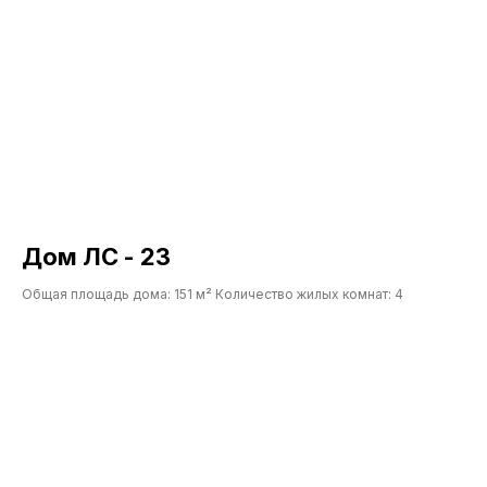
ВСЕГДА НА СВЯЗИ,
ЧТОБЫ ВАМ ПОМОЧЬ
Оставьте заявку, и мы свяжемся с
Вами в ближайшее время
Дом ЛС - 23
Общая площадь дома: 151 м² Количество жилых комнат: 4