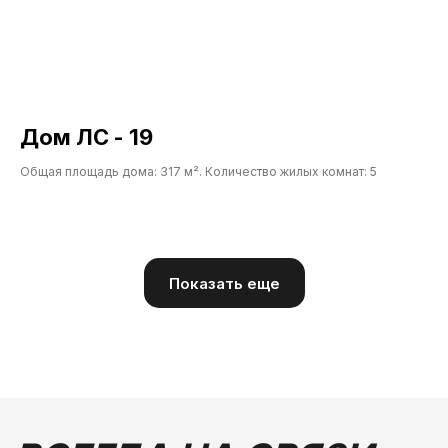
публичной офертой и носит информационный характер
Политика конфиденциальности и согласие на обработку
персональных данных
Дом ЛС - 19
Общая площадь дома: 317 м². Количество жилых комнат: 5
Показать еще