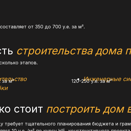
ставляет от 350 до 700 у.е. за м².
сть
строительства дома 
сколько этапов.
ительство
Инженерные си
 за м²
120–250 у.е. за м²
бки
ко стоит
построить дом 
ду требует тщательного планирования бюджета и грам
ет 10 у.е. /м² по курсу НБ, конструктивного проекта 