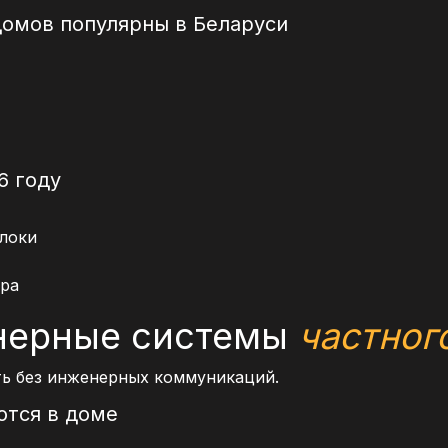
домов популярны в Беларуси
6 году
блоки
ура
нерные системы
частног
ь без инженерных коммуникаций.
ются в доме