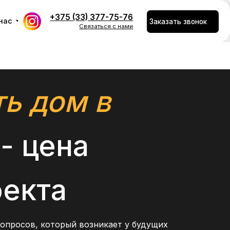
375 (33) 377-75-76
Заказать звонок
Связаться с нами
ть дом в
- цена
оекта
опросов, который возникает у будущих