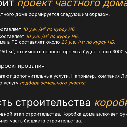
оит
проект частного дома
астного дома формируется следующим образом.
оставляет
10 у.е. /м² по курсу НБ.
составляет
10 у.е. /м² по курсу НБ.
ома в РБ составляет около
20 у.е. /м² по курсу НБ.
50 м², стоимость полного проекта будет около 3000 у
проектирования
гают дополнительные услуги. Например, компания Ли
ю услугу
подбора земельного участка
.
ть строительства
короб
овной этап строительства. Коробка дома включает фу
ьная часть бюджета строительства.