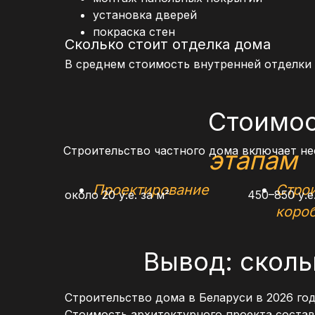
установка дверей
покраска стен
Сколько стоит отделка дома
В среднем стоимость внутренней отделки со
Стоимо
Строительство частного дома включает не
этапам
Проектирование
Стро
около 20 у.е. за м²
450–850 у.е.
коро
Вывод: сколь
Строительство дома в Беларуси в 2026 го
Стоимость архитектурного проекта составля