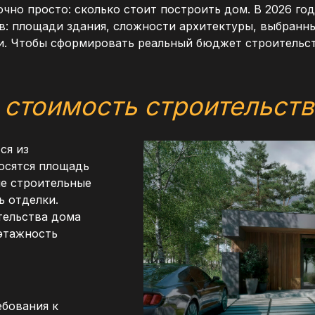
чно просто: сколько стоит построить дом. В 2026 го
в: площади здания, сложности архитектуры, выбранн
и. Чтобы сформировать реальный бюджет строительст
т
стоимость строительств
ся из
осятся площадь
ые строительные
ь отделки.
тельства дома
 этажность
ебования к