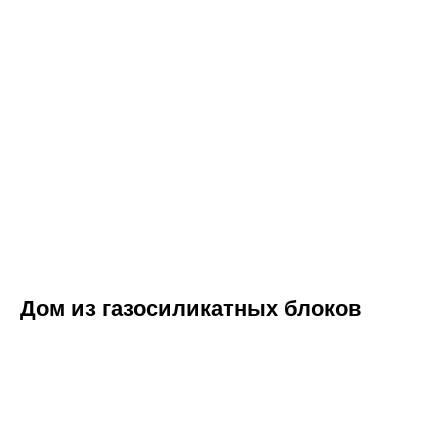
НАШИ УСЛУГИ
КЛИЕНТАМ
Проектирование
Цены
Фундамент под ключ
Портфолио
Статьи
Осмотр дома перед
покупкой
Готовые решения
Кровля
Кредиты и субсидии
Монолитные работы
О компании
Строительство по 95
Контакты
Указу
Калькулятор
Дом из газосиликатных блоков
ОБРАТНЫЙ ЗВОНОК
+375
Заказать