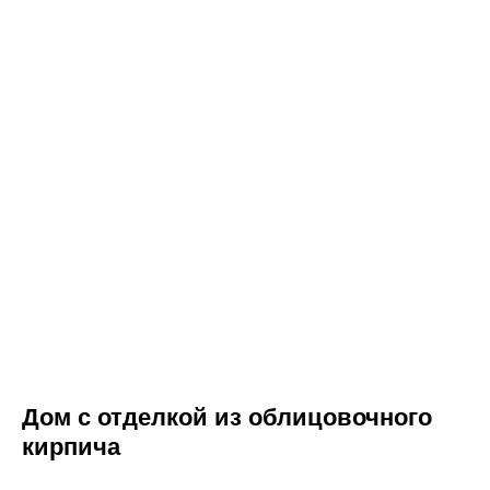
ВСЕГДА НА СВЯЗИ,
Дом с отделкой из облицовочного
ЧТОБЫ ВАМ ПОМОЧЬ
кирпича
Оставьте заявку, и мы свяжемся с