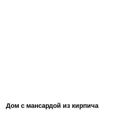
Вами в ближайшее время
«Нажимая на кнопку, Вы даете согласие
на обработку персональных данных и
соглашаетесь c политикой
конфиденциальности».
Дом с мансардой из кирпича
Оставить заявку