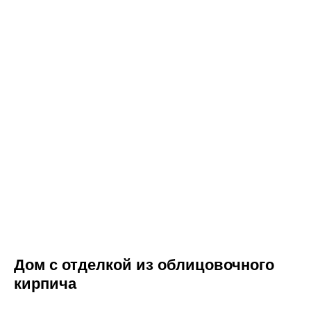
ВСЕГДА НА СВЯЗИ,
Дом с отделкой из облицовочного
ЧТОБЫ ВАМ ПОМОЧЬ
кирпича
Оставьте заявку, и мы свяжемся с