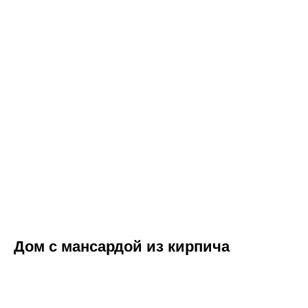
Вами в ближайшее время
«Нажимая на кнопку, Вы даете согласие
на обработку персональных данных и
соглашаетесь c политикой
конфиденциальности».
Дом с мансардой из кирпича
Оставить заявку