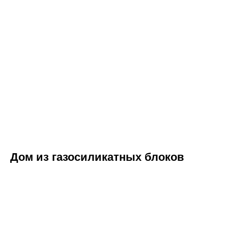
НАШИ УСЛУГИ
КЛИЕНТАМ
Проектирование
Цены
Фундамент под ключ
Портфолио
Статьи
Осмотр дома перед
покупкой
Готовые решения
Кровля
Кредиты и субсидии
Монолитные работы
О компании
Строительство по 95
Контакты
Указу
Калькулятор
Дом из газосиликатных блоков
ОБРАТНЫЙ ЗВОНОК
+375
Заказать