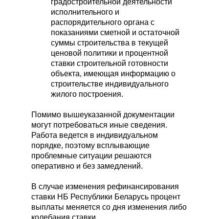
Калькулятор
градостроительной деятельности
исполнительного и
ОБРАТНЫЙ ЗВОНОК
распорядительного органа с
показаниями сметной и остаточной
+375
суммы строительства в текущей
ценовой политики и процентной
Заказать
ставки строительной готовности
объекта, имеющая информацию о
строительстве индивидуального
жилого построения.
г. Минск, ул. Прушинских, д. 31 А,
Помимо вышеуказанной документации
пом. 109
могут потребоваться иные сведения.
K375333777576@gmail.com
Работа ведется в индивидуальном
порядке, поэтому всплывающие
УНП 193698127
проблемные ситуации решаются
ООО «СтройЛидер»
оперативно и без замедлений.
Ранее ИП УНП 691937110
В случае изменения рефинансирования
© 2021-2026 «Lider-stroy.by» Сайт не является
публичной офертой и носит информационный характер
ставки НБ Республики Беларусь процент
выплаты меняется со дня изменения либо
Политика конфиденциальности и согласие на обработку
персональных данных
колебания ставки.