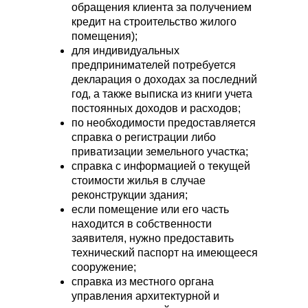
«Нажимая на кнопку, Вы даете согласие
обращения клиента за получением
на обработку персональных данных и
кредит на строительство жилого
соглашаетесь c политикой
помещения);
конфиденциальности».
для индивидуальных
предпринимателей потребуется
Оставить заявку
декларация о доходах за последний
год, а также выписка из книги учета
постоянных доходов и расходов;
по необходимости предоставляется
справка о регистрации либо
приватизации земельного участка;
справка с информацией о текущей
стоимости жилья в случае
НАШИ УСЛУГИ
КЛИЕНТАМ
реконструкции здания;
Проектирование
Цены
если помещение или его часть
Фундамент под ключ
Портфолио
находится в собственности
Статьи
Осмотр дома перед
заявителя, нужно предоставить
покупкой
Готовые решения
технический паспорт на имеющееся
Кровля
Кредиты и субсидии
сооружение;
Монолитные работы
О компании
справка из местного органа
Строительство по 95
Контакты
управления архитектурной и
Указу