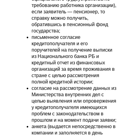
требованию работника организации),
если заявитель — пенсионер, то
справку можно получить,
ВСЕГДА НА СВЯЗИ,
обратившись в пенсионный фонд
государства;
ЧТОБЫ ВАМ ПОМОЧЬ
письменное согласие
кредитополучателя и его
Оставьте заявку, и мы свяжемся с
поручителей на получение выписки
Вами в ближайшее время
из Национального банка РБ и
кредитный отчет из финансовых
организаций за время проживания в
стране с целью рассмотрения
полной кредитной истории;
согласие на рассмотрение данных из
Министерства внутренних дел с
целью выявления или опровержения
у кредитополучателя имеющихся
проблем с законодательством в
прошлом и на момент подачи заявки;
анкета (выдается непосредственно в
компании и заполняется в день