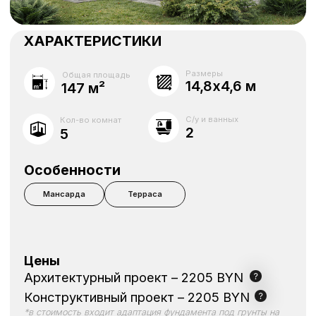
2
5
Особенности
Мансарда
Терраса
Цены
Архитектурный проект – 2205 BYN
Конструктивный проект – 2205 BYN
*в стоимость входит адаптация фундамента под грунты на
Вашем участке
Дизайн-проект – 14 112 BYN
Геология, геодезия
Стоимость строительства – 197 000 BYN
Консультация
Калькулятор