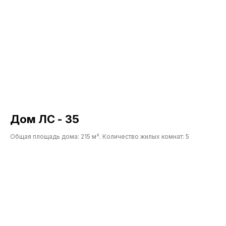
ВСЕГДА НА СВЯЗИ,
ЧТОБЫ ВАМ ПОМОЧЬ
Оставьте заявку, и мы свяжемся с
Вами в ближайшее время
Дом ЛС - 35
Общая площадь дома: 215 м². Количество жилых комнат: 5