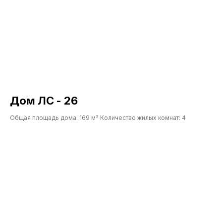
«Нажимая на кнопку, Вы даете согласие
на обработку персональных данных и
соглашаетесь c политикой
конфиденциальности».
Оставить заявку
Дом ЛС - 26
Общая площадь дома: 169 м² Количество жилых комнат: 4
НАШИ УСЛУГИ
КЛИЕНТАМ
Проектирование
Цены
Фундамент под ключ
Портфолио
Статьи
Осмотр дома перед
покупкой
Готовые решения
Кровля
Кредиты и субсидии