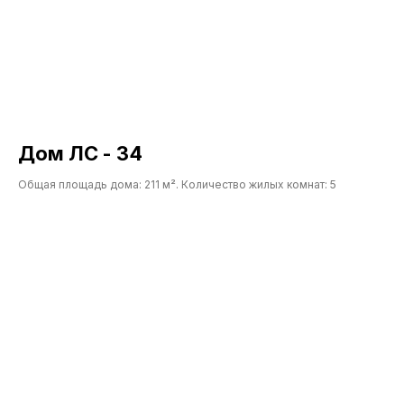
Монолитные работы
О компании
Строительство по 95
Контакты
Указу
Калькулятор
ОБРАТНЫЙ ЗВОНОК
+375
Дом ЛС - 34
Заказать
Общая площадь дома: 211 м². Количество жилых комнат: 5
г. Минск, ул. Прушинских, д. 31 А,
пом. 109
K375333777576@gmail.com
УНП 193698127
ООО «СтройЛидер»
Ранее ИП УНП 691937110
© 2021-2026 «Lider-stroy.by» Сайт не является