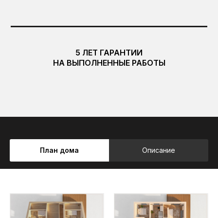
строгий силуэт здания, подчеркивая стиль
дома.
Первый этаж традиционно отведен под
просторную кухню-гостиную, там также
располагаются две спальни, котельная,
5 ЛЕТ ГАРАНТИИ
гардеробная и два санузла.
НА ВЫПОЛНЕННЫЕ РАБОТЫ
На мансардном этаже под высокими скатами
крыши расположена приватную зону с двумя
спальнями и кладовой.
РАБОТАЕМ БЕЗ ПРЕДОПЛАТ
Мы не берем аванс на работу. Все расчеты
производятся после выполнения этапов
работ (фундамент, стены, кровля и т.д.) и
План дома
Описание
подтверждаются актами выполненных работ!
Аванс предоставляется только на покупку
строительных материалов. За всеми
расходами на материалы Вы можете следить
через онлайн-таблицу, доступ к которой мы
предоставляем перед началом работ.