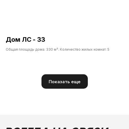
публичной офертой и носит информационный характер
Политика конфиденциальности и согласие на обработку
персональных данных
Дом ЛС - 33
Общая площадь дома: 330 м². Количество жилых комнат: 5
Показать еще