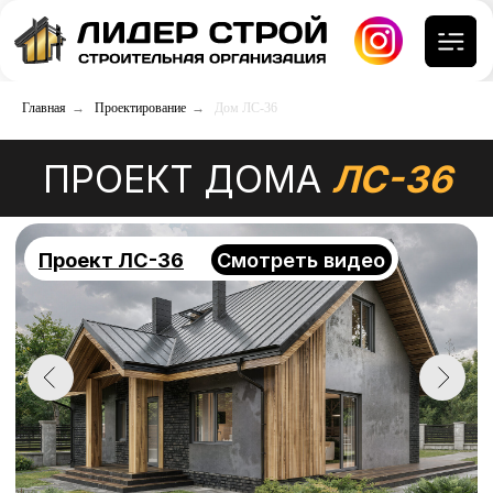
Главная
→
Проектирование
→
Дом ЛС-36
ПРОЕКТ ДОМА
ЛС-36
Проект ЛС-36
Смотреть видео
ХАРАКТЕРИСТИКИ
Размеры
Общая площадь
14,8х4,6 м
147 м²
С/у и ванных
Кол-во комнат