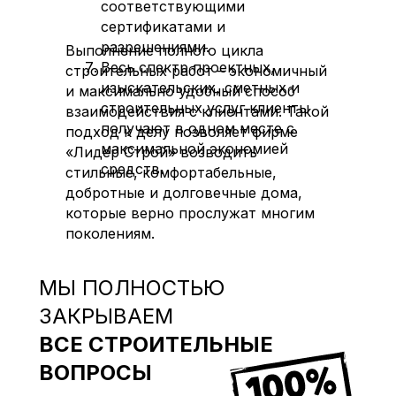
соответствующими
сертификатами и
разрешениями.
Выполнение полного цикла
Весь спектр проектных,
строительных работ – экономичный
изыскательских, сметных и
и максимально удобный способ
строительных услуг клиенты
взаимодействия с клиентами. Такой
получают в одном месте с
подход к делу позволяет фирме
максимальной экономией
«Лидер Строй» возводить
средств.
стильные, комфортабельные,
добротные и долговечные дома,
которые верно прослужат многим
поколениям.
МЫ ПОЛНОСТЬЮ
ЗАКРЫВАЕМ
ВСЕ СТРОИТЕЛЬНЫЕ
ВОПРОСЫ